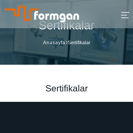
Sertifikalar
Anasayfa
Sertifikalar
S
e
r
t
i
f
i
k
a
l
a
r